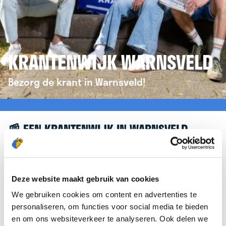
KRANTENWIJK WARNSVELD
Bezorg de krant in Warnsveld!
📰 EEN KRANTENWIJK IN WARNSVELD
Leuk dat je geïnteresseerd bent in een
krantenwijk in Warnsveld! Om je verder te helpen,
verwijzen we je graag door naar de website van
Deze website maakt gebruik van cookies
krantenbezorgen.nl
. Daar kun je je eenvoudig
We gebruiken cookies om content en advertenties te
aanmelden om de krant te bezorgen in Warnsveld.
personaliseren, om functies voor social media te bieden
en om ons websiteverkeer te analyseren. Ook delen we