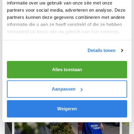
We hopen dat je snel aan de slag kunt en wensen
informatie over uw gebruik van onze site met onze
je veel succes! 🚴‍♂️💨
partners voor social media, adverteren en analyse. Deze
partners kunnen deze gegevens combineren met andere
informatie die u aan ze heeft verstrekt of die ze hebben
verzameld op basis van uw gebruik van hun services.
Meld je aan als krantenbezorger!
Details tonen
Alles toestaan
Aanpassen
Weigeren