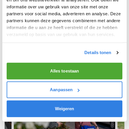
informatie over uw gebruik van onze site met onze
We hopen dat je snel aan de slag kunt en wensen
partners voor social media, adverteren en analyse. Deze
je veel succes! 🚴‍♂️💨
partners kunnen deze gegevens combineren met andere
informatie die u aan ze heeft verstrekt of die ze hebben
verzameld op basis van uw gebruik van hun services.
Meld je aan als krantenbezorger!
Details tonen
Alles toestaan
Aanpassen
Weigeren