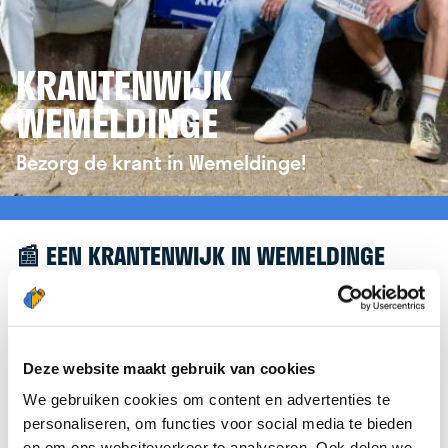
KRANTENWIJK
WEMELDINGE
Bezorg de krant in Wemeldinge!
📰 EEN KRANTENWIJK IN WEMELDINGE
Leuk dat je geïnteresseerd bent in een
krantenwijk in Wemeldinge! Om je verder te
helpen, verwijzen we je graag door naar de
Deze website maakt gebruik van cookies
website van
krantenbezorgen.nl
. Daar kun je je
We gebruiken cookies om content en advertenties te
eenvoudig aanmelden om de krant te bezorgen in
personaliseren, om functies voor social media te bieden
Wemeldinge.
en om ons websiteverkeer te analyseren. Ook delen we