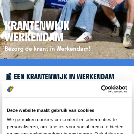
KRANTENWIJK
WERKENDAM
Bezorg de krant in Werkendam!
📰 EEN KRANTENWIJK IN WERKENDAM
Leuk dat je geïnteresseerd bent in een
krantenwijk in Werkendam! Om je verder te
helpen, verwijzen we je graag door naar de
Deze website maakt gebruik van cookies
website van
krantenbezorgen.nl
. Daar kun je je
We gebruiken cookies om content en advertenties te
eenvoudig aanmelden om de krant te bezorgen in
personaliseren, om functies voor social media te bieden
Werkendam.
en om ons websiteverkeer te analyseren. Ook delen we