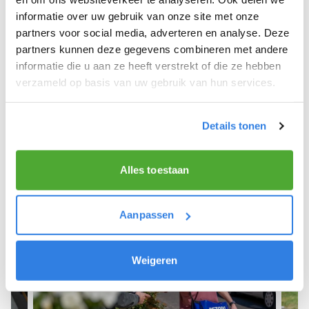
informatie over uw gebruik van onze site met onze
We hopen dat je snel aan de slag kunt en wensen
partners voor social media, adverteren en analyse. Deze
je veel succes! 🚴‍♂️💨
partners kunnen deze gegevens combineren met andere
informatie die u aan ze heeft verstrekt of die ze hebben
verzameld op basis van uw gebruik van hun services.
Meld je aan als krantenbezorger!
Details tonen
Alles toestaan
Aanpassen
Weigeren