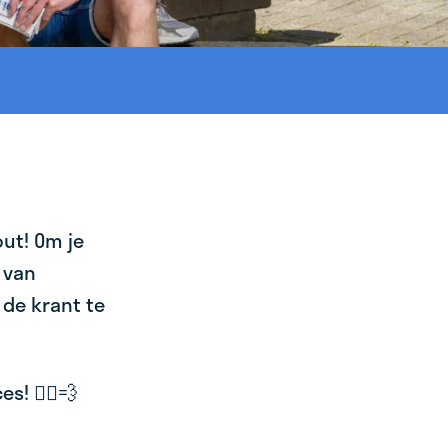
ut! Om je
 van
 de krant te
! 🚴‍♂️💨