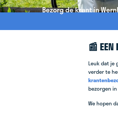
Bezorg de krant in Wern
📰 EEN
Leuk dat je 
verder te he
krantenbezo
bezorgen in
We hopen dat