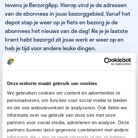
tevens je BerzorgApp. Hierop vind je de adressen
van de abonnees in jouw bezorggebied. Vanaf het
depot stap je weer op je fiets en bezorg je de
abonnees het nieuws van de dag! Als je je laatste
krant hebt bezorgd zit jouw werk er weer op en
heb je tijd voor andere leuke dingen.
DEZE KWALITEITEN HEEFT ONZE TOP
KRANTENBEZORGER
Deze website maakt gebruik van cookies
We gebruiken cookies om content en advertenties te
Je bent verantwoordelijk en zelfstandig
personaliseren, om functies voor social media te bieden
Je houdt van lekker bewegen in de frisse lucht
en om ons websiteverkeer te analyseren. Ook delen we
informatie over uw gebruik van onze site met onze
Je houdt vooral van fijn werk dat lekker bijverdient!
partners voor social media, adverteren en analyse. Deze
Je wordt blij van het bezorgen van het laatste nieuws
partners kunnen deze gegevens combineren met andere
informatie die u aan ze heeft verstrekt of die ze hebben