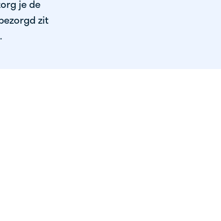
org je de
bezorgd zit
.