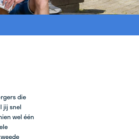
orgers die
jij snel
chien wel één
ele
 tweede