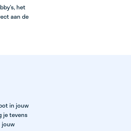
bby’s, het
irect aan de
pot in jouw
 je tevens
n jouw