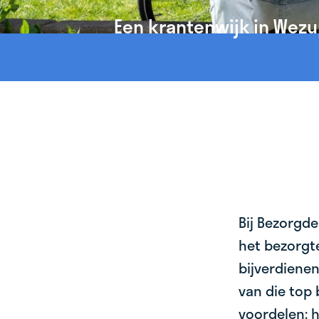
Een krantenwijk in Wezu
Bij Bezorgde
het bezorgte
bijverdienen
van die top 
voordelen: h