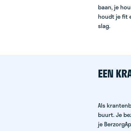
baan, je hou
houdt je fit
slag.
EEN KR
Als krantenb
buurt. Je b
je BerzorgAp