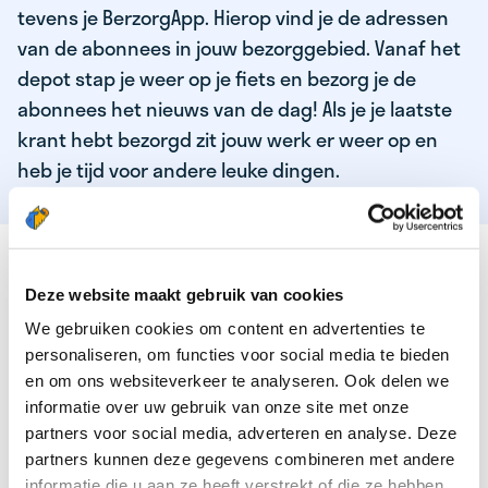
tevens je BerzorgApp. Hierop vind je de adressen
van de abonnees in jouw bezorggebied. Vanaf het
depot stap je weer op je fiets en bezorg je de
abonnees het nieuws van de dag! Als je je laatste
krant hebt bezorgd zit jouw werk er weer op en
heb je tijd voor andere leuke dingen.
DEZE KWALITEITEN HEEFT ONZE TOP
KRANTENBEZORGER
Deze website maakt gebruik van cookies
We gebruiken cookies om content en advertenties te
Je bent verantwoordelijk en zelfstandig
personaliseren, om functies voor social media te bieden
Je houdt van lekker bewegen in de frisse lucht
en om ons websiteverkeer te analyseren. Ook delen we
informatie over uw gebruik van onze site met onze
Je houdt vooral van fijn werk dat lekker bijverdient!
partners voor social media, adverteren en analyse. Deze
Je wordt blij van het bezorgen van het laatste nieuws
partners kunnen deze gegevens combineren met andere
informatie die u aan ze heeft verstrekt of die ze hebben