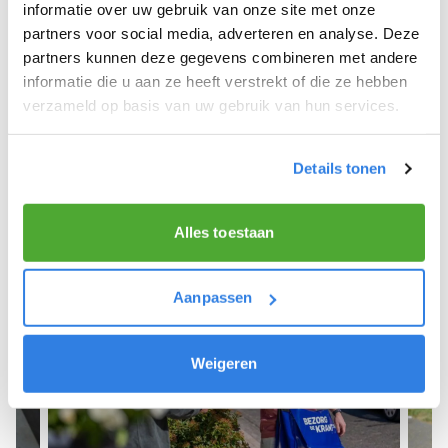
We hopen dat je snel aan de slag kunt en wensen
informatie over uw gebruik van onze site met onze
je veel succes! 🚴‍♂️💨
partners voor social media, adverteren en analyse. Deze
partners kunnen deze gegevens combineren met andere
informatie die u aan ze heeft verstrekt of die ze hebben
verzameld op basis van uw gebruik van hun services.
Meld je aan als krantenbezorger!
Details tonen
Alles toestaan
Aanpassen
Weigeren