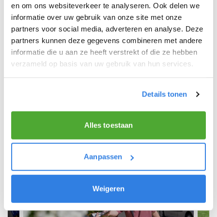
Wijk Bij Duurstede.
en om ons websiteverkeer te analyseren. Ook delen we
informatie over uw gebruik van onze site met onze
We hopen dat je snel aan de slag kunt en wensen
partners voor social media, adverteren en analyse. Deze
je veel succes! 🚴‍♂️💨
partners kunnen deze gegevens combineren met andere
informatie die u aan ze heeft verstrekt of die ze hebben
verzameld op basis van uw gebruik van hun services.
Meld je aan als krantenbezorger!
Details tonen
Alles toestaan
Aanpassen
Weigeren