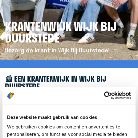
KRANTENWIJK WIJK BIJ
DUURSTEDE
Bezorg de krant in Wijk Bij Duurstede!
📰 EEN KRANTENWIJK IN WIJK BIJ
DUURSTEDE
Leuk dat je geïnteresseerd bent in een
krantenwijk in Wijk Bij Duurstede! Om je verder te
helpen, verwijzen we je graag door naar de
Deze website maakt gebruik van cookies
website van
krantenbezorgen.nl
. Daar kun je je
We gebruiken cookies om content en advertenties te
eenvoudig aanmelden om de krant te bezorgen in
personaliseren, om functies voor social media te bieden