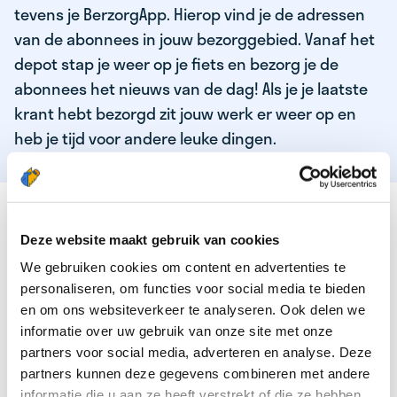
tevens je BerzorgApp. Hierop vind je de adressen
van de abonnees in jouw bezorggebied. Vanaf het
depot stap je weer op je fiets en bezorg je de
abonnees het nieuws van de dag! Als je je laatste
krant hebt bezorgd zit jouw werk er weer op en
heb je tijd voor andere leuke dingen.
DEZE KWALITEITEN HEEFT ONZE TOP
KRANTENBEZORGER
Deze website maakt gebruik van cookies
We gebruiken cookies om content en advertenties te
Je bent verantwoordelijk en zelfstandig
personaliseren, om functies voor social media te bieden
Je houdt van lekker bewegen in de frisse lucht
en om ons websiteverkeer te analyseren. Ook delen we
informatie over uw gebruik van onze site met onze
Je houdt vooral van fijn werk dat lekker bijverdient!
partners voor social media, adverteren en analyse. Deze
Je wordt blij van het bezorgen van het laatste nieuws
partners kunnen deze gegevens combineren met andere
informatie die u aan ze heeft verstrekt of die ze hebben