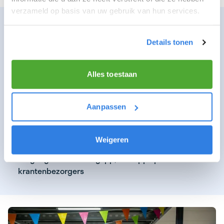
verzameld op basis van uw gebruik van hun services.
WAT KUNNEN WIJ JOU BIEDEN ALS TOP
BEZORGER
Details tonen
Verdiensten van €16,19 per uurswijk!
Mogelijkheid om meerdere krantenwijken te
Alles toestaan
bezorgen
Doorgroeimogelijkheden
Aanpassen
Een gratis regenpak
Een gratis krant naar keuze
Weigeren
Toegang tot de BezorgApp; een app speciaal voor
krantenbezorgers