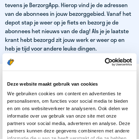
tevens je BerzorgApp. Hierop vind je de adressen
van de abonnees in jouw bezorggebied. Vanaf het
depot stap je weer op je fiets en bezorg je de
abonnees het nieuws van de dag! Als je je laatste
krant hebt bezorgd zit jouw werk er weer op en
heb je tijd voor andere leuke dingen.
DEZE KWALITEITEN HEEFT ONZE TOP
KRANTENBEZORGER
Deze website maakt gebruik van cookies
We gebruiken cookies om content en advertenties te
Je bent verantwoordelijk en zelfstandig
personaliseren, om functies voor social media te bieden
Je houdt van lekker bewegen in de frisse lucht
en om ons websiteverkeer te analyseren. Ook delen we
informatie over uw gebruik van onze site met onze
Je houdt vooral van fijn werk dat lekker bijverdient!
partners voor social media, adverteren en analyse. Deze
Je wordt blij van het bezorgen van het laatste nieuws
partners kunnen deze gegevens combineren met andere
informatie die u aan ze heeft verstrekt of die ze hebben