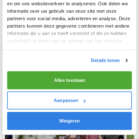
Winterswijk Woold.
en om ons websiteverkeer te analyseren. Ook delen we
informatie over uw gebruik van onze site met onze
We hopen dat je snel aan de slag kunt en wensen
partners voor social media, adverteren en analyse. Deze
je veel succes! 🚴‍♂️💨
partners kunnen deze gegevens combineren met andere
informatie die u aan ze heeft verstrekt of die ze hebben
verzameld op basis van uw gebruik van hun services.
Meld je aan als krantenbezorger!
Details tonen
Alles toestaan
Aanpassen
Weigeren