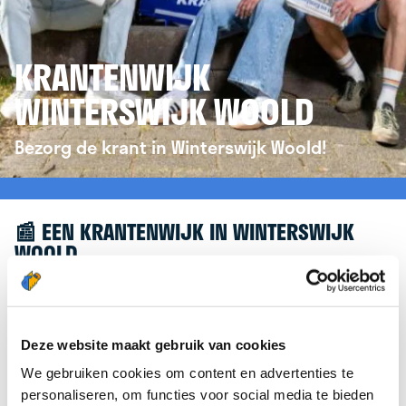
KRANTENWIJK
WINTERSWIJK WOOLD
Bezorg de krant in Winterswijk Woold!
📰 EEN KRANTENWIJK IN WINTERSWIJK
WOOLD
Leuk dat je geïnteresseerd bent in een
krantenwijk in Winterswijk Woold! Om je verder te
helpen, verwijzen we je graag door naar de
Deze website maakt gebruik van cookies
website van
krantenbezorgen.nl
. Daar kun je je
We gebruiken cookies om content en advertenties te
eenvoudig aanmelden om de krant te bezorgen in
personaliseren, om functies voor social media te bieden