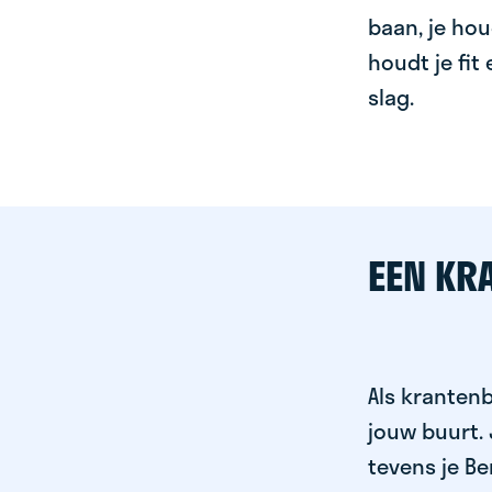
baan, je hou
houdt je fit
slag.
EEN KR
Als krantenb
jouw buurt.
tevens je Be