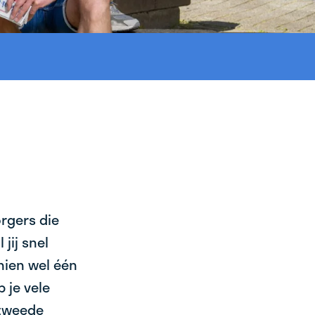
orgers die
jij snel
chien wel één
 je vele
 tweede