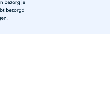
en bezorg je
ebt bezorgd
gen.