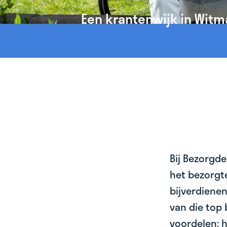
Een krantenwijk in Witm
Bij Bezorgde
het bezorgte
bijverdienen
van die top 
voordelen: h