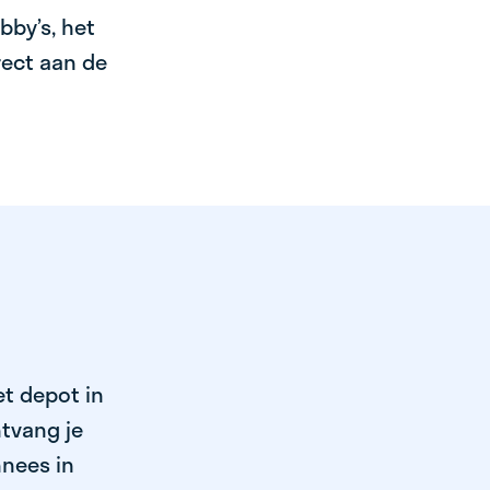
bby’s, het
irect aan de
et depot in
tvang je
nnees in