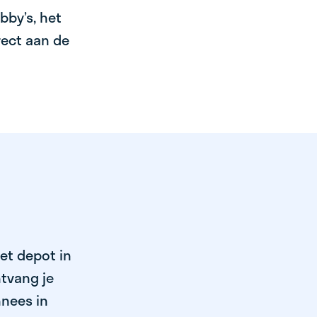
bby’s, het
irect aan de
et depot in
tvang je
nnees in