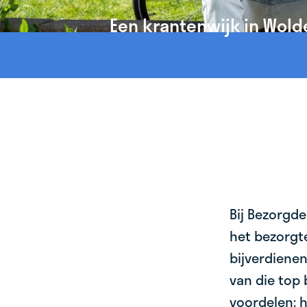
Een krantenwijk in Wold
Bij Bezorgde
het bezorgte
bijverdienen
van die top 
voordelen: h