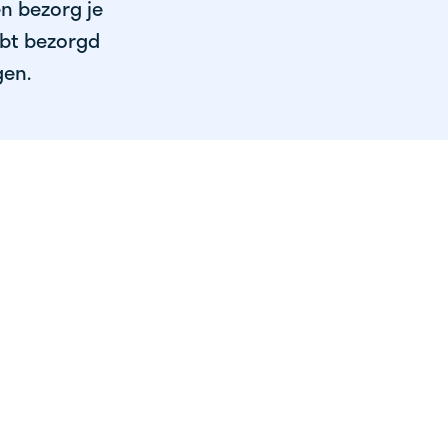
en bezorg je
ebt bezorgd
gen.