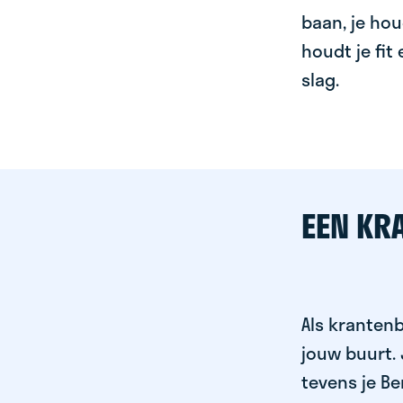
baan, je hou
houdt je fit
slag.
EEN KR
Als krantenb
jouw buurt.
tevens je Be