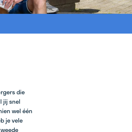
orgers die
jij snel
chien wel één
b je vele
 tweede