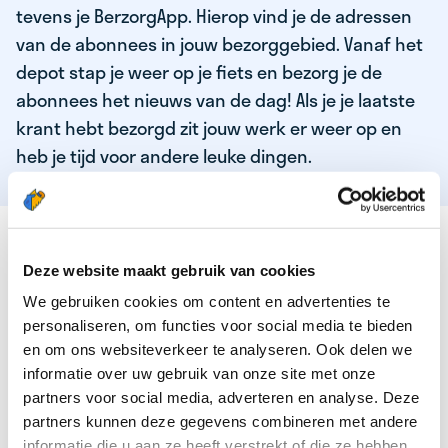
tevens je BerzorgApp. Hierop vind je de adressen
van de abonnees in jouw bezorggebied. Vanaf het
depot stap je weer op je fiets en bezorg je de
abonnees het nieuws van de dag! Als je je laatste
krant hebt bezorgd zit jouw werk er weer op en
heb je tijd voor andere leuke dingen.
DEZE KWALITEITEN HEEFT ONZE TOP
KRANTENBEZORGER
Deze website maakt gebruik van cookies
We gebruiken cookies om content en advertenties te
Je bent verantwoordelijk en zelfstandig
personaliseren, om functies voor social media te bieden
Je houdt van lekker bewegen in de frisse lucht
en om ons websiteverkeer te analyseren. Ook delen we
informatie over uw gebruik van onze site met onze
Je houdt vooral van fijn werk dat lekker bijverdient!
partners voor social media, adverteren en analyse. Deze
Je wordt blij van het bezorgen van het laatste nieuws
partners kunnen deze gegevens combineren met andere
informatie die u aan ze heeft verstrekt of die ze hebben