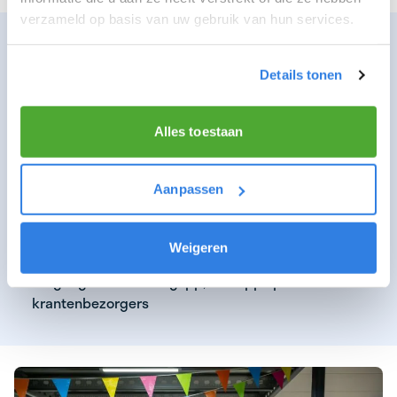
verzameld op basis van uw gebruik van hun services.
WAT KUNNEN WIJ JOU BIEDEN ALS TOP
BEZORGER
Details tonen
Verdiensten van €16,19 per uurswijk!
Mogelijkheid om meerdere krantenwijken te
Alles toestaan
bezorgen
Doorgroeimogelijkheden
Aanpassen
Een gratis regenpak
Een gratis krant naar keuze
Weigeren
Toegang tot de BezorgApp; een app speciaal voor
krantenbezorgers