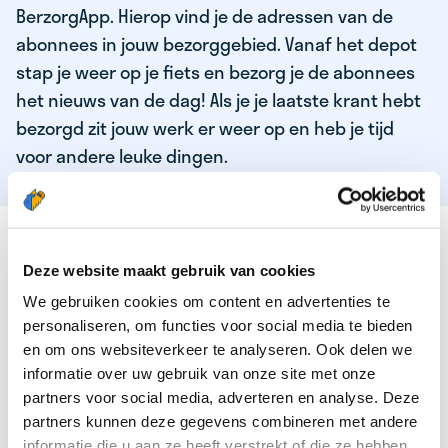
BerzorgApp. Hierop vind je de adressen van de
abonnees in jouw bezorggebied. Vanaf het depot
stap je weer op je fiets en bezorg je de abonnees
het nieuws van de dag! Als je je laatste krant hebt
bezorgd zit jouw werk er weer op en heb je tijd
voor andere leuke dingen.
DEZE KWALITEITEN HEEFT ONZE TOP
KRANTENBEZORGER
Deze website maakt gebruik van cookies
We gebruiken cookies om content en advertenties te
Je bent verantwoordelijk en zelfstandig
personaliseren, om functies voor social media te bieden
Je houdt van lekker bewegen in de frisse lucht
en om ons websiteverkeer te analyseren. Ook delen we
informatie over uw gebruik van onze site met onze
Je houdt vooral van fijn werk dat lekker bijverdient!
partners voor social media, adverteren en analyse. Deze
Je wordt blij van het bezorgen van het laatste nieuws
partners kunnen deze gegevens combineren met andere
informatie die u aan ze heeft verstrekt of die ze hebben