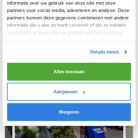
We hopen dat je snel aan de slag kunt en wensen
informatie over uw gebruik van onze site met onze
je veel succes! 🚴‍♂️💨
partners voor social media, adverteren en analyse. Deze
partners kunnen deze gegevens combineren met andere
informatie die u aan ze heeft verstrekt of die ze hebben
verzameld op basis van uw gebruik van hun services.
Meld je aan als krantenbezorger!
Details tonen
Alles toestaan
Aanpassen
Weigeren