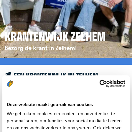
KRANTENWIJK ZELHEM
Bezorg de krant in Zelhem!
📰 EEN KRANTENWIJK IN ZELHEM
Leuk dat je geïnteresseerd bent in een
krantenwijk in Zelhem! Om je verder te helpen,
verwijzen we je graag door naar de website van
Deze website maakt gebruik van cookies
krantenbezorgen.nl
. Daar kun je je eenvoudig
We gebruiken cookies om content en advertenties te
aanmelden om de krant te bezorgen in Zelhem.
personaliseren, om functies voor social media te bieden
en om ons websiteverkeer te analyseren. Ook delen we