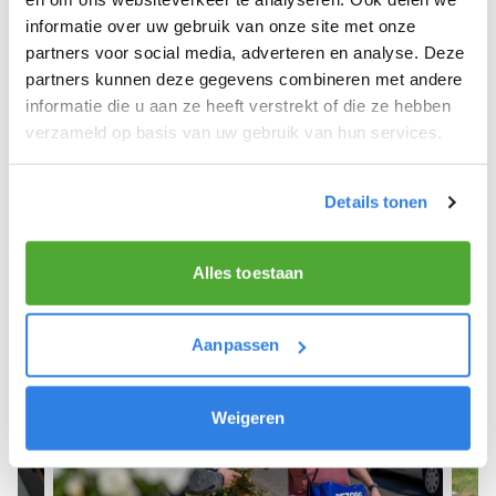
informatie over uw gebruik van onze site met onze
We hopen dat je snel aan de slag kunt en wensen
partners voor social media, adverteren en analyse. Deze
je veel succes! 🚴‍♂️💨
partners kunnen deze gegevens combineren met andere
informatie die u aan ze heeft verstrekt of die ze hebben
verzameld op basis van uw gebruik van hun services.
Meld je aan als krantenbezorger!
Details tonen
Alles toestaan
Aanpassen
Weigeren