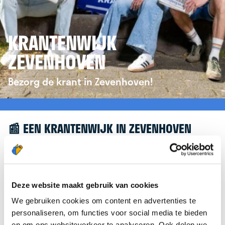
KRANTENWIJK
ZEVENHOVEN
Bezorg de krant in Zevenhoven!
📰 EEN KRANTENWIJK IN ZEVENHOVEN
Leuk dat je geïnteresseerd bent in een
krantenwijk in Zevenhoven! Om je verder te
helpen, verwijzen we je graag door naar de
Deze website maakt gebruik van cookies
website van
krantenbezorgen.nl
. Daar kun je je
We gebruiken cookies om content en advertenties te
eenvoudig aanmelden om de krant te bezorgen in
personaliseren, om functies voor social media te bieden
Zevenhoven.
en om ons websiteverkeer te analyseren. Ook delen we