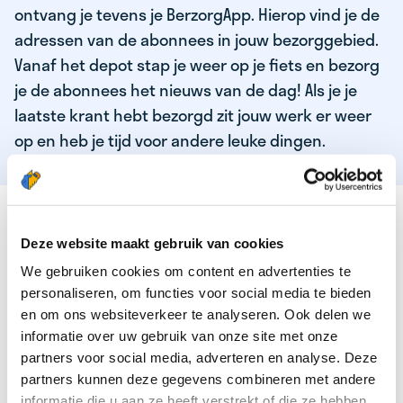
ontvang je tevens je BerzorgApp. Hierop vind je de
adressen van de abonnees in jouw bezorggebied.
Vanaf het depot stap je weer op je fiets en bezorg
je de abonnees het nieuws van de dag! Als je je
laatste krant hebt bezorgd zit jouw werk er weer
op en heb je tijd voor andere leuke dingen.
DEZE KWALITEITEN HEEFT ONZE TOP
KRANTENBEZORGER
Deze website maakt gebruik van cookies
We gebruiken cookies om content en advertenties te
Je bent verantwoordelijk en zelfstandig
personaliseren, om functies voor social media te bieden
Je houdt van lekker bewegen in de frisse lucht
en om ons websiteverkeer te analyseren. Ook delen we
informatie over uw gebruik van onze site met onze
Je houdt vooral van fijn werk dat lekker bijverdient!
partners voor social media, adverteren en analyse. Deze
Je wordt blij van het bezorgen van het laatste nieuws
partners kunnen deze gegevens combineren met andere
informatie die u aan ze heeft verstrekt of die ze hebben