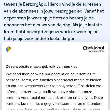
tevens je BerzorgApp. Hierop vind je de adressen
van de abonnees in jouw bezorggebied. Vanaf het
depot stap je weer op je fiets en bezorg je de
abonnees het nieuws van de dag! Als je je laatste
krant hebt bezorgd zit jouw werk er weer op en
heb je tijd voor andere leuke dingen.
DEZE KWALITEITEN HEEFT ONZE TOP
KRANTENBEZORGER
Deze website maakt gebruik van cookies
We gebruiken cookies om content en advertenties te
Je bent verantwoordelijk en zelfstandig
personaliseren, om functies voor social media te bieden
Je houdt van lekker bewegen in de frisse lucht
en om ons websiteverkeer te analyseren. Ook delen we
informatie over uw gebruik van onze site met onze
Je houdt vooral van fijn werk dat lekker bijverdient!
partners voor social media, adverteren en analyse. Deze
Je wordt blij van het bezorgen van het laatste nieuws
partners kunnen deze gegevens combineren met andere
informatie die u aan ze heeft verstrekt of die ze hebben