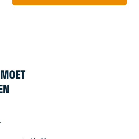
E MOET
EN
r