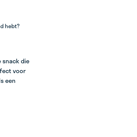
ad hebt?
 snack die
rfect voor
ls een