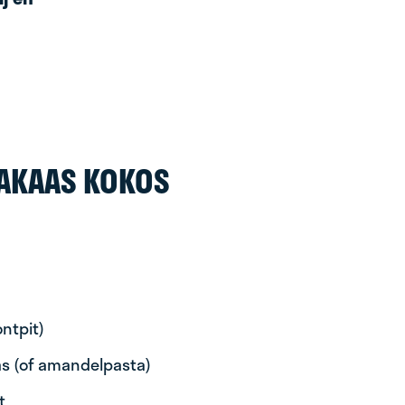
AKAAS KOKOS
ntpit)
as (of amandelpasta)
t