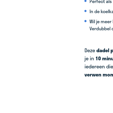
Perfect als
In de koelk
Wil je meer
Verdubbel 
Deze
dadel p
je in
10 min
iedereen die
verwen mom