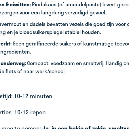
en & eiwitten:
Pindakaas (of amandelpasta) levert gez
e zorgen voor een langdurig verzadigd gevoel.
avermout en dadels bevatten vezels die goed zijn voor 
ing en je bloedsuikerspiegel stabiel houden.
erkt:
Geen geraffineerde suikers of kunstmatige toevo
ingrediënten.
r onderweg:
Compact, voedzaam en smeltvrij. Handig o
 fiets of naar werk/school.
stijd: 10-12 minuten
rties: 10-12 repen
ijk mee te nemen:
Ja, in een bakje of zakje, smeltvr