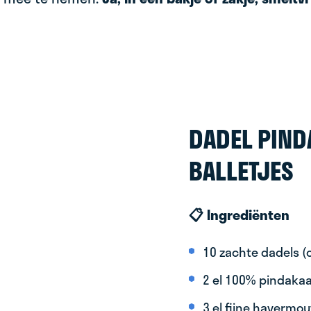
DADEL PIND
BALLETJES
📋 Ingrediënten
10 zachte dadels (o
2 el 100% pindaka
3 el fijne havermou