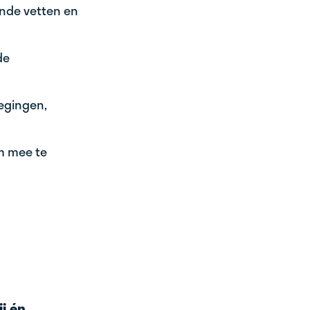
onde vetten en
de
egingen,
m mee te
ij én