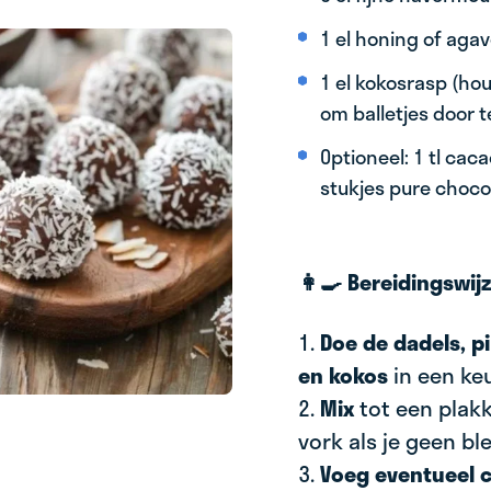
1 el honing of aga
1 el kokosrasp (ho
om balletjes door te
Optioneel: 1 tl cac
stukjes pure choc
👩‍🍳 Bereidingswij
1.
Doe de dadels, 
en kokos
in een ke
2.
Mix
tot een plak
vork als je geen bl
3.
Voeg eventueel 