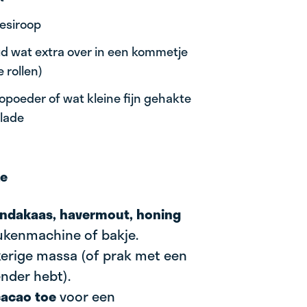
vesiroop
ud wat extra over in een kommetje
 rollen)
aopoeder of wat kleine fijn gehakte
olade
ze
pindakaas, havermout, honing
ukenmachine of bakje.
kerige massa (of prak met een
ender hebt).
cacao toe
voor een