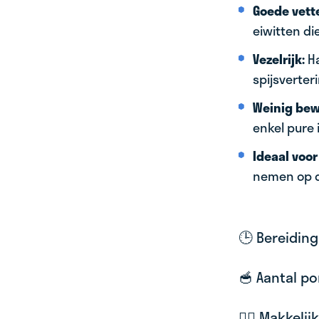
Goede vett
eiwitten di
Vezelrijk:
H
spijsverter
Weinig bew
enkel pure 
Ideaal voo
nemen op de
🕒 Bereiding
🥣 Aantal po
🚴‍♀️ Makkel