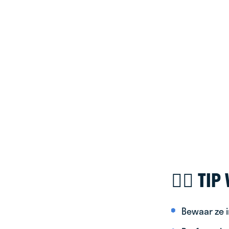
🚴‍♀️ T
Bewaar ze i