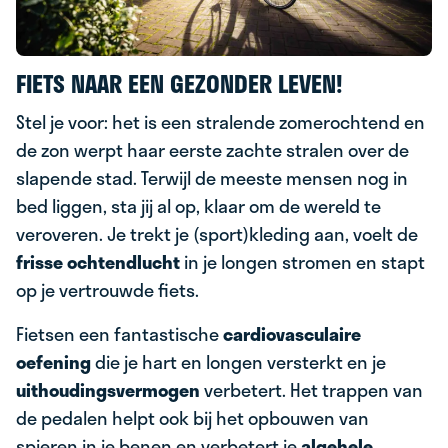
FIETS NAAR EEN GEZONDER LEVEN!
Stel je voor: het is een stralende zomerochtend en
de zon werpt haar eerste zachte stralen over de
slapende stad. Terwijl de meeste mensen nog in
bed liggen, sta jij al op, klaar om de wereld te
veroveren. Je trekt je (sport)kleding aan, voelt de
frisse ochtendlucht
in je longen stromen en stapt
op je vertrouwde fiets.
Fietsen een fantastische
cardiovasculaire
oefening
die je hart en longen versterkt en je
uithoudingsvermogen
verbetert. Het trappen van
de pedalen helpt ook bij het opbouwen van
spieren in je benen en verbetert je
algehele