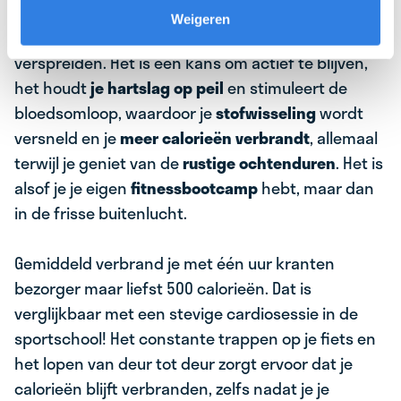
Terwijl je bezig bent, realiseer je je al snel dat
Weigeren
kranten bezorgen meer is dan alleen maar nieuws
verspreiden. Het is een kans om actief te blijven,
het houdt
je hartslag op peil
en stimuleert de
bloedsomloop, waardoor je
stofwisseling
wordt
versneld en je
meer calorieën verbrandt
, allemaal
terwijl je geniet van de
rustige ochtenduren
. Het is
alsof je je eigen
fitnessbootcamp
hebt, maar dan
in de frisse buitenlucht.
Gemiddeld verbrand je met één uur kranten
bezorger maar liefst 500 calorieën. Dat is
verglijkbaar met een stevige cardiosessie in de
sportschool! Het constante trappen op je fiets en
het lopen van deur tot deur zorgt ervoor dat je
calorieën blijft verbranden, zelfs nadat je je