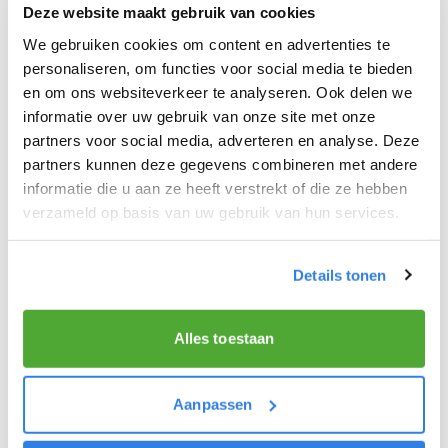
Deze website maakt gebruik van cookies
We gebruiken cookies om content en advertenties te
personaliseren, om functies voor social media te bieden
en om ons websiteverkeer te analyseren. Ook delen we
informatie over uw gebruik van onze site met onze
partners voor social media, adverteren en analyse. Deze
partners kunnen deze gegevens combineren met andere
WORK-OUT, FRISSE LUCHT ÉN GELD
informatie die u aan ze heeft verstrekt of die ze hebben
VERDIENEN
verzameld op basis van uw gebruik van hun services.
Nu vraag je je misschien af: wat heeft dit alles te
maken met
kranten bezorgen
? Nou, laten we eens
Details tonen
kijken naar de
overeenkomsten
. Kranten bezorgen
omvat zowel wandelen als fietsen, afhankelijk van
Alles toestaan
je bezorgmethode. Of je nu te voet bent of op de
fiets zit, je bent actief bezig terwijl je geniet van de
Aanpassen
frisse buitenlucht.