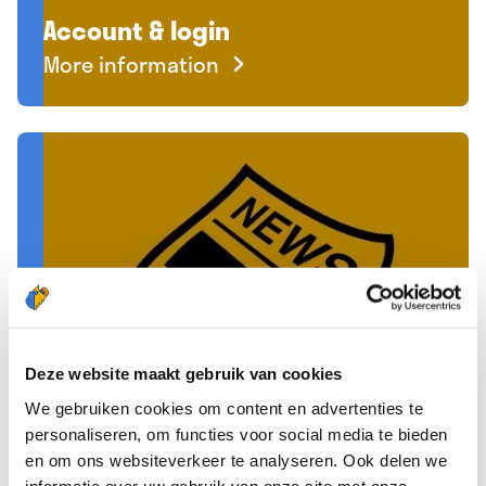
Account & login
More information
Deze website maakt gebruik van cookies
We gebruiken cookies om content en advertenties te
Get started as a newspaper
personaliseren, om functies voor social media te bieden
en om ons websiteverkeer te analyseren. Ook delen we
deliverer
informatie over uw gebruik van onze site met onze