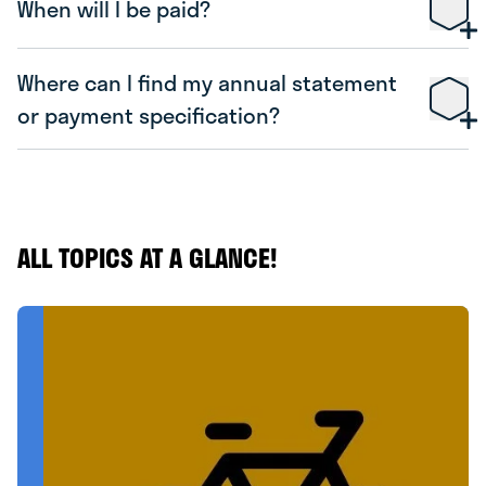
When will I be paid?
www.bezorgdekrant.nl
Where can I find my annual statement
or payment specification?
“Betaalkalender”
ALL TOPICS AT A GLANCE!