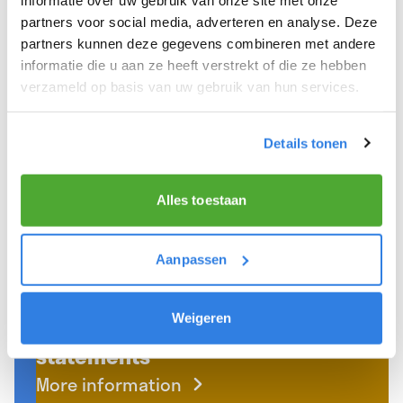
More information
partners voor social media, adverteren en analyse. Deze
partners kunnen deze gegevens combineren met andere
informatie die u aan ze heeft verstrekt of die ze hebben
verzameld op basis van uw gebruik van hun services.
Details tonen
Alles toestaan
Aanpassen
Weigeren
Payments & compensation
statements
More information