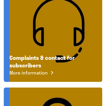
Complaints & contact for
subscribers
More information