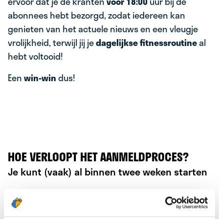
ervoor dat je de kranten
vóór 18:00
uur bij de
abonnees hebt bezorgd, zodat iedereen kan
genieten van het actuele nieuws en een vleugje
vrolijkheid, terwijl jij je
dagelijkse fitnessroutine
al
hebt voltooid!
Een
win-win
dus!
HOE VERLOOPT HET AANMELDPROCES?
Je kunt (vaak) al binnen twee weken starten
Vul het aanmeldformulier in
1