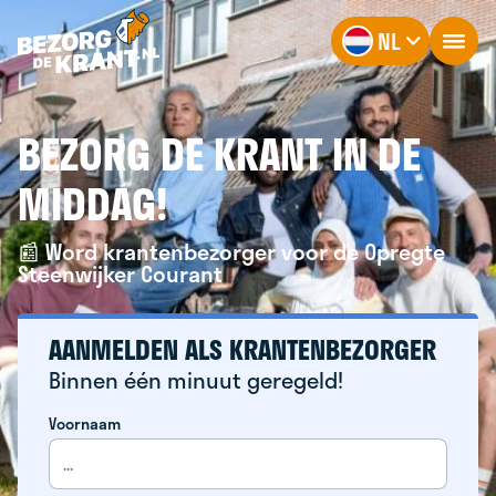
NL
BEZORG DE KRANT IN DE
MIDDAG!
📰 Word krantenbezorger voor de Opregte
Steenwijker Courant
AANMELDEN ALS KRANTENBEZORGER
Binnen één minuut geregeld!
Voornaam