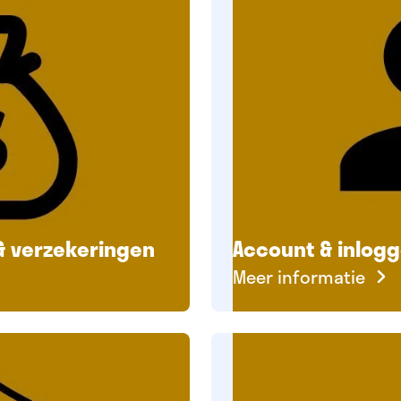
 & verzekeringen
Account & inlog
Meer informatie