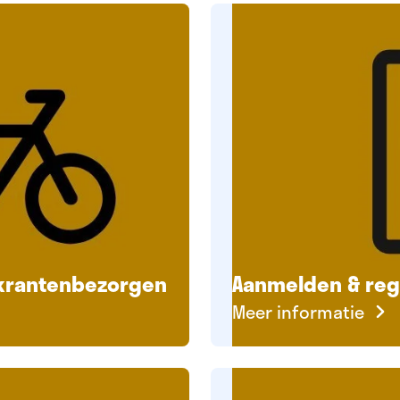
krantenbezorgen
Aanmelden & regi
Meer informatie