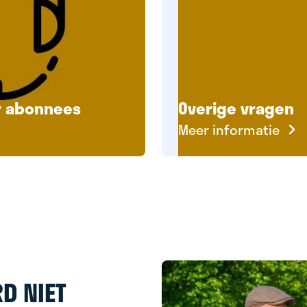
r abonnees
Overige vragen
Meer informatie
D NIET