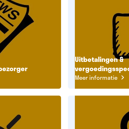
Uitbetalingen &
nbezorger
vergoedingsspec
Meer informatie