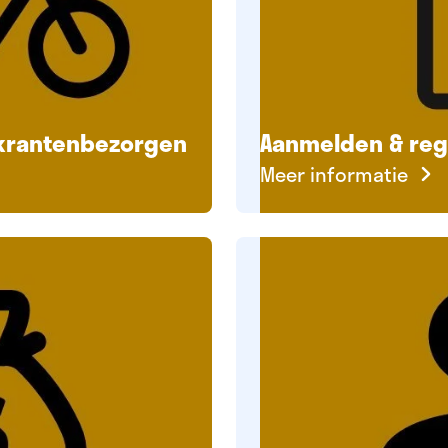
krantenbezorgen
Aanmelden & regi
Meer informatie