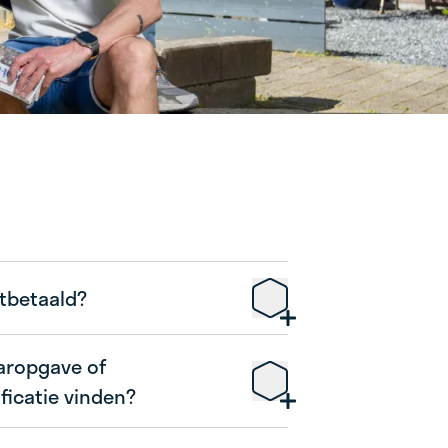
tbetaald?
aaropgave of
w.bezorgdekrant.nl
icatie vinden?