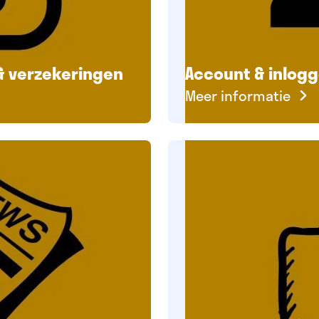
 & verzekeringen
Account & inlog
Meer informatie