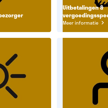
Uitbetalingen &
nbezorger
vergoedingsspec
Meer informatie